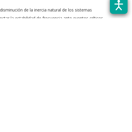
 disminución de la inercia natural de los sistemas
ctar la estabilidad de frecuencia ante eventos críticos,
tirá mejorar la estabilidad del Sistema Eléctrico
-in-the-Loop (PHIL)
, una metodología que integra
cercanas a la operación real.
xperimentales de alto nivel, acercando la investigación
atorio en áreas como simulación en tiempo real,
n potencial para futuras colaboraciones nacionales e
 potencia, control automático y simulación avanzada,