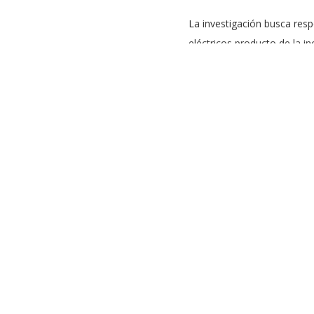
La investigación busca respo
eléctricos producto de la i
como pérdidas de generaci
Para abordar este desafío, 
Nacional (SEN), utilizando
componentes físicos con mo
“Esta adjudicación permitir
a aplicaciones reales en sis
El académico explicó que el
electrónica de potencia y c
internacionales.
Además, el equipo de inves