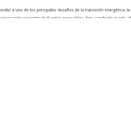
nder a uno de los principales desafíos de la transición energética: la
ncorporación creciente de fuentes renovables. Esta condición puede afe
ón o variaciones abruptas de demanda.
el proyecto propone un algoritmo de control descentralizado que permi
 herramientas de simulación en tiempo real y ensayos
Power Hardware
delos digitales avanzados para evaluar soluciones bajo condiciones 
á avanzar desde estudios teóricos y simulaciones hacia validaciones e
temas eléctricos de potencia”, destacó el Dr. El Aiss.
 proyecto permitirá fortalecer capacidades experimentales del labor
ontrol automático, generando una infraestructura de investigación co
tigación está conformado por especialistas en sistemas eléctricos de