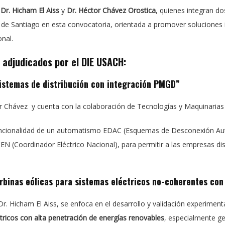
s
Dr. Hicham El Aiss
y
Dr. Héctor Chávez Orostica
, quienes integran do
d de Santiago en esta convocatoria, orientada a promover soluciones
nal.
 adjudicados por el DIE USACH:
stemas de distribución con integración PMGD”
or Chávez y cuenta con la colaboración de Tecnologías y Maquinaria
 funcionalidad de un automatismo EDAC (Esquemas de Desconexión Aut
CEN (Coordinador Eléctrico Nacional), para permitir a las empresas d
urbinas eólicas para sistemas eléctricos no-coherentes con
l Dr. Hicham El Aiss, se enfoca en el desarrollo y validación experime
ctricos con alta penetración de energías renovables
, especialmente ge