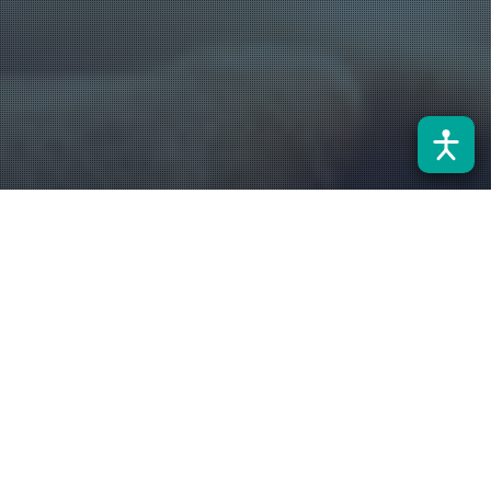
CONCURSO: PROFESOR
ASISTENTE
El Departamento de Ingeniería Eléctrica (DIE) de la
Universidad de Santiago de Chile (USACH) invita a
destacados candidatos y candidatas a postular a un