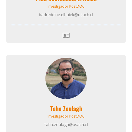
Investigador PostDOC
badreddine.elhaiek@usach.cl
Taha Zoulagh
Investigador PostDOC
taha.zoulagh@usach.cl