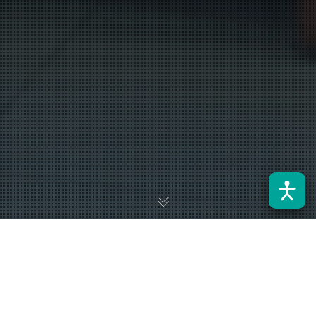
Bajo el título “De la universidad al trabajo” Pablo Cordero
Sanhueza, ingeniero egresado del Departamento de Ingeniería