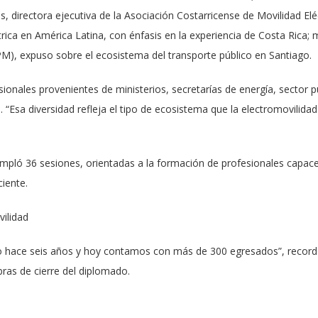
jas, directora ejecutiva de la Asociación Costarricense de Movilidad E
trica en América Latina, con énfasis en la experiencia de Costa Rica;
M), expuso sobre el ecosistema del transporte público en Santiago.
sionales provenientes de ministerios, secretarías de energía, sector p
n. “Esa diversidad refleja el tipo de ecosistema que la electromovilida
mpló 36 sesiones, orientadas a la formación de profesionales capaces 
ciente.
vilidad
 hace seis años y hoy contamos con más de 300 egresados”, recordó 
ras de cierre del diplomado.
 esta iniciativa formativa, Nilo subrayó que “pudimos trabajar en la c