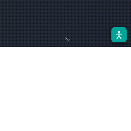
El Dr. Héctor Chávez, académico del DIE, participó como
expositor en el seminario organizado por el Instituto de
Energía Eléctrica de la Universidad de San Juan, instancia que
reunió a expertos de América Latina y Estados Unidos en
torno a los desafíos de la IA en los sistemas eléctricos.
El pasado 30 de septiembre, el Dr. Chávez fue uno de los
invitados al webinar internacional “Inteligencia Artificial