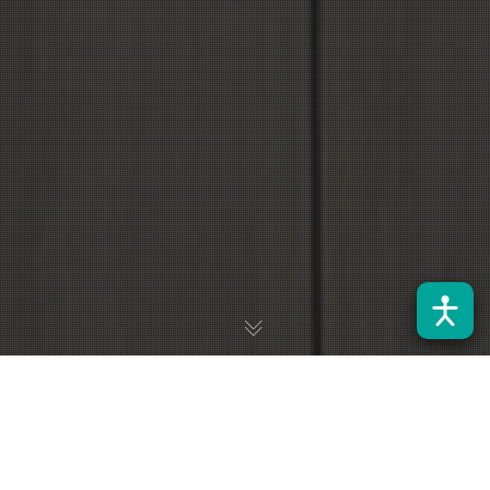
El académico del Departamento de Ingeniería Eléctrica (DIE)
de la Universidad de Santiago de Chile, Javier Bórquez, finalizó