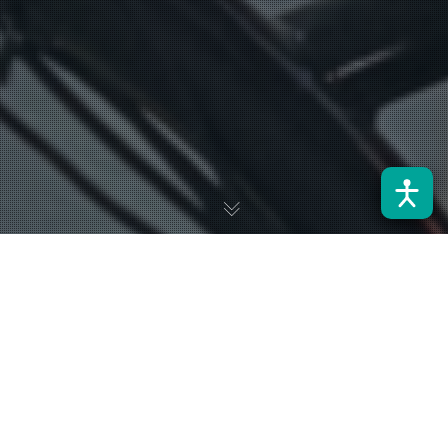
El pasado 7 de noviembre se inició a una nueva versión del
3er
Salón Internacional de la Movilidad Sostenible, Experiencia E, el
principal evento a nivel regional en materia de electromovilidad
y sostenibilidad y donde nuevamente el Departamento de
Ingeniería Eléctrica (DIE) está presente con un stand
.