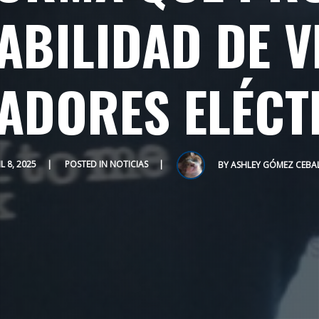
ABILIDAD DE V
ADORES ELÉCT
L 8, 2025
POSTED IN
NOTICIAS
BY
ASHLEY GÓMEZ CEBA