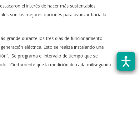
estacaron el interés de hacer más sustentables
uáles son las mejores opciones para avanzar hacia la
más grande durante los tres días de funcionamiento.
e generación eléctrica. Esto se realiza instalando una
ación”. Se programa el intervalo de tiempo que se
undo. “Ciertamente que la medición de cada milisegundo
atípicas a las que son sometidos los generadores
es. “Como son cargas no lineales, es decir cargas muy
o que es necesario disponer de los datos precisos para
ó Ravet.