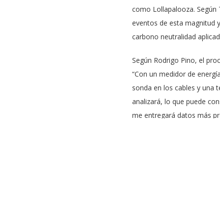
como Lollapalooza. Según T
eventos de esta magnitud y 
carbono neutralidad aplicad
Según Rodrigo Pino, el proc
“Con un medidor de energía s
sonda en los cables y una t
analizará, lo que puede co
me entregará datos más pr
Al medir in situ el requerim
eléctricos, determinando c
fluctuantes en rangos de ti
prever con antelación las b
Soluciones energéticas fut