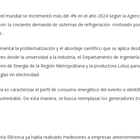
el mundial se incrementó más del 4% en el año 2024 según la Agencia 
n: la creciente demanda de sistemas de refrigeración -motivado por e
e-.
mental la problematización y el abordaje científico que se aplica desd
to desde la universidad a la industria, el Departamento de Ingeniería 
emi de Energía de la Región Metropolitana y la productora Lotus para
ías en electricidad.
tiva es caracterizar el perfil de consumo energético del evento e iden
sustentable. De esta manera, se busca reemplazar los generadores tr
ría Eléctrica ya había realizado mediciones a empresas anteriorment