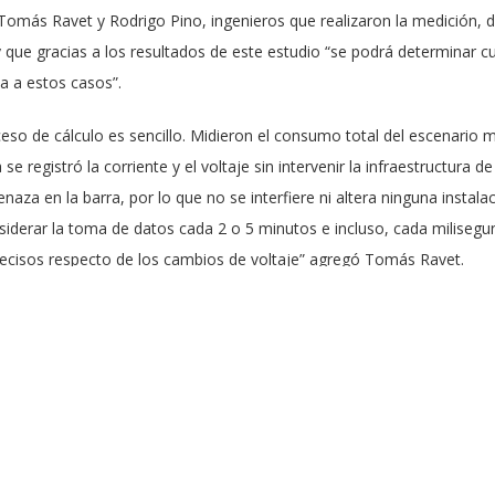
omás Ravet y Rodrigo Pino, ingenieros que realizaron la medición, d
que gracias a los resultados de este estudio “se podrá determinar c
a a estos casos”.
eso de cálculo es sencillo. Midieron el consumo total del escenario 
e registró la corriente y el voltaje sin intervenir la infraestructura d
enaza en la barra, por lo que no se interfiere ni altera ninguna instal
nsiderar la toma de datos cada 2 o 5 minutos e incluso, cada miliseg
ecisos respecto de los cambios de voltaje” agregó Tomás Ravet.
iento energético del escenario principal, se identificaron las cargas 
ómo responden ante la conexión de luces gigantes y parlantes gigant
empo muy cortos-, podría presentar eventuales problemas. Es por ell
aterías necesarias para ese nivel de requerimiento energético”, agreg
uras