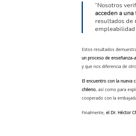
“Nosotros veri
acceden a una f
resultados de 
empleabilidad 
Estos resultados demuestr
un proceso de enseñanza-a
y que nos diferencia de ot
El encuentro con la nueva c
chileno
, así como para expl
cooperado con la embajada
Finalmente,
el Dr. Héctor 
ecuánime
en la sociedad y 
social.