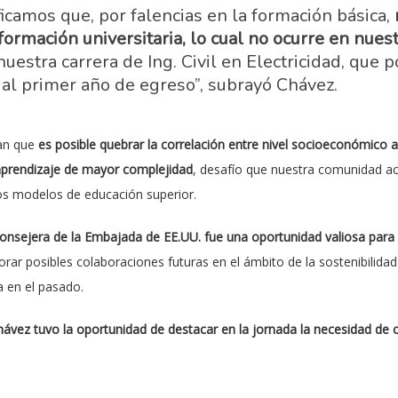
ficamos que, por falencias en la formación básica,
ormación universitaria, lo cual no ocurre en nuest
nuestra carrera de Ing. Civil en Electricidad, qu
al primer año de egreso”, subrayó Chávez.
an que
es posible quebrar la correlación entre nivel socioeconómico a
prendizaje de mayor complejidad
, desafío que nuestra comunidad 
ros modelos de educación superior.
onsejera de la Embajada de EE.UU. fue una oportunidad valiosa para d
orar posibles colaboraciones futuras en el ámbito de la sostenibilidad 
 en el pasado.
Chávez tuvo la oportunidad de destacar en la jornada la necesidad de
que los proyectos de educación superior deben aprovechar ese potencia