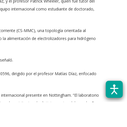
, y el profesor Patrick Wheeler, quien fue tutor del
 equipo internacional como estudiante de doctorado,
 corriente (CS-MMC), una topología orientada al
o la alimentación de electrolizadores para hidrógeno
 señaló.
30596, dirigido por el profesor Matías Díaz, enfocado
internacional presente en Nottingham. “El laboratorio
orado y visitantes de distintas partes del mundo. Ese
istintas disciplinas y nacionalidades. Su trabajo se