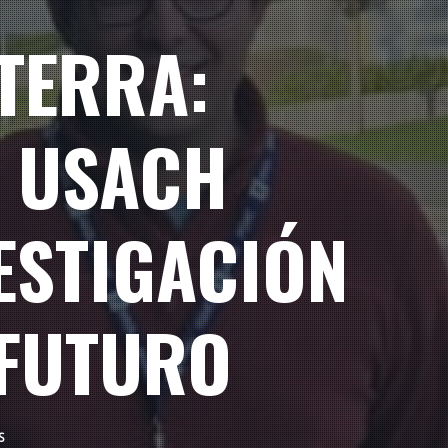
ATERRA:
E USACH
VESTIGACIÓN
 FUTURO
S