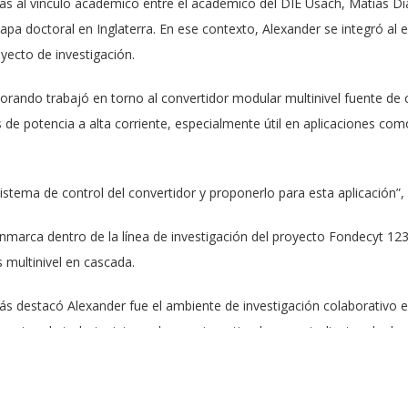
as al vínculo académico entre el académico del DIE Usach, Matías Díaz
apa doctoral en Inglaterra. En ese contexto, Alexander se integró al
yecto de investigación.
torando trabajó en torno al convertidor modular multinivel fuente de
e potencia a alta corriente, especialmente útil en aplicaciones com
sistema de control del convertidor y proponerlo para esta aplicación”,
enmarca dentro de la línea de investigación del proyecto Fondecyt 12
 multinivel en cascada.
s destacó Alexander fue el ambiente de investigación colaborativo e 
estos de trabajo, integrados por investigadores, estudiantes de doct
 una de las cosas que más me gustó”, comentó.
idad de contrastar enfoques y metodologías junto a investigadores de d