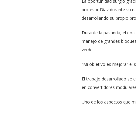
La oportunidad surgió graci
profesor Díaz durante su et
desarrollando su propio pro
Durante la pasantía, el doc
manejo de grandes bloques d
verde.
“Mi objetivo es mejorar el 
El trabajo desarrollado se 
en convertidores modulares
Uno de los aspectos que má
contaba con cerca de 180 pu
ambiente multicultural fue
Asimismo, valoró la posibil