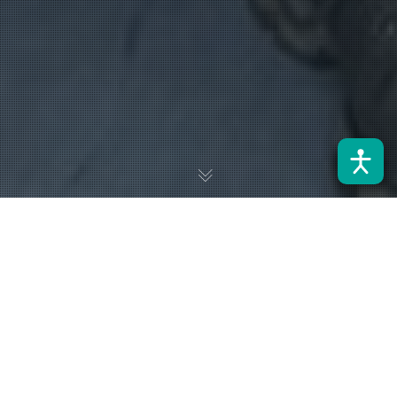
El Centro E2Tech de la Universidad de Santiago de Chile fue
seleccionado en la convocatoria del Instituto de Tecnologías
Limpias (ITL) para liderar el proyecto “MCS-Charge”, una
solución destinada a optimizar los procesos de carga eléctrica
en la industria minera a partir de baterías de segunda vida. La