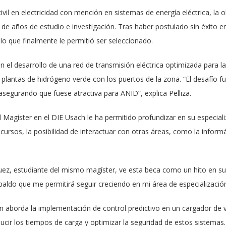
 civil en electricidad con mención en sistemas de energía eléctrica, la
de años de estudio e investigación. Tras haber postulado sin éxito e
lo que finalmente le permitió ser seleccionado.
en el desarrollo de una red de transmisión eléctrica optimizada para l
e plantas de hidrógeno verde con los puertos de la zona. “El desafío 
asegurando que fuese atractiva para ANID”, explica Pelliza.
l Magíster en el DIE Usach le ha permitido profundizar en su especial
cursos, la posibilidad de interactuar con otras áreas, como la informá
quez, estudiante del mismo magíster, ve esta beca como un hito en su
paldo que me permitirá seguir creciendo en mi área de especializació
n aborda la implementación de control predictivo en un cargador de v
educir los tiempos de carga y optimizar la seguridad de estos sistemas