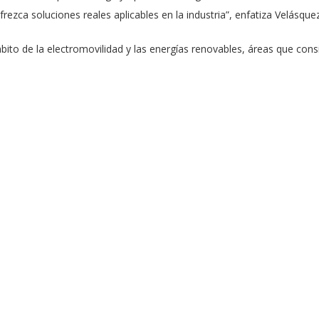
ofrezca soluciones reales aplicables en la industria”, enfatiza Velásqu
bito de la electromovilidad y las energías renovables, áreas que cons
s herramientas adquiridas en el magíster le permitan generar artículos
.
o otorga un reconocimiento académico, sino que también representa u
ter te da un plus por sí solo, pero lo más importante es la capacidad 
resión y adaptarse a los cambios que surgen en el transcurso del pr
fesionales que quizás no han tenido la oportunidad de desarrollarlas”,
ara esta beca es altamente competitivo. Este año, se recibieron alr
no también la trayectoria y los objetivos de estudio de cada postula
ólida para obtener una buena calificación en la beca. En este proceso
ueron clave, brindándome diversas oportunidades para consolidar mi
s charlas de difusión fueron decisivas al momento de optar por el ma