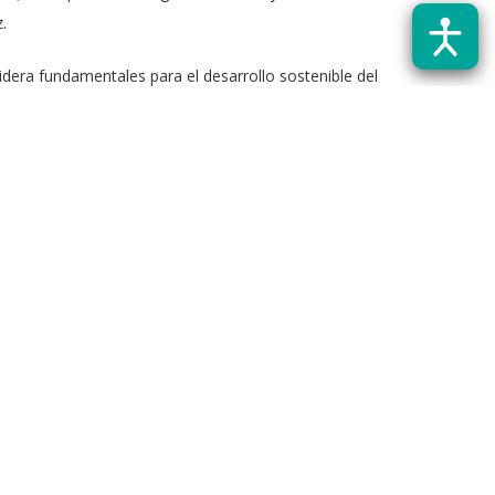
ez.
idera fundamentales para el desarrollo sostenible del
 de divulgación científica y colaborar con otros
n fortalecimiento en habilidades clave para el
de análisis, la habilidad para enfrentar y resolver
ograma. Todo ese conocimiento y habilidades adquiridas
 comenta Pelliza.
ededor de 2.500 postulaciones, evaluándose no solo los
nte. “Un desafío particular que enfrenté fue generar
, el Departamento de Ingeniería Eléctrica (DIE) de la
 formación”, señala Velásquez.
gíster, ya que permitieron conocer en detalle los