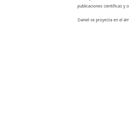
publicaciones científicas y 
Daniel se proyecta en el ám
país. Además, espera que la
especialistas en la materia
Obtener un magíster no sol
mundo profesional. “El magís
problemas, trabajar bajo p
te diferencian de otros pro
El proceso de postulación p
antecedentes académicos, si
una trayectoria académica s
USACH y el Centro E2Tech f
Para muchos postulantes, la