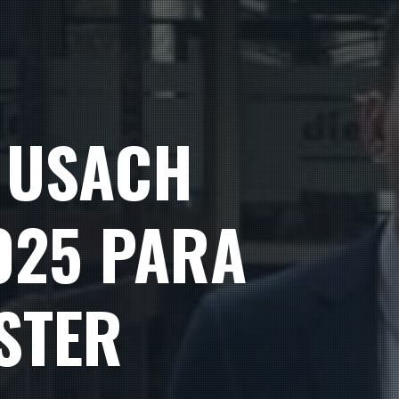
E USACH
025 PARA
STER