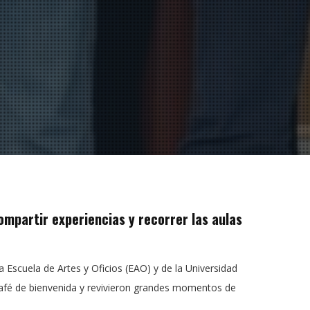
ompartir experiencias y recorrer las aulas
 Escuela de Artes y Oficios (EAO) y de la Universidad
 café de bienvenida y revivieron grandes momentos de