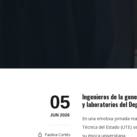
05
Ingenieros de la gene
y laboratorios del De
JUN 2026
En una emotiva jornada real
Técnica del Estado (UTE) s
Paulina Cortés
su época universitaria.