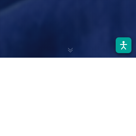
La distinción internacional reconoce el impacto global de sus
contribuciones en optimización matemática aplicadas al
diseño y despliegue de redes de comunicación avanzadas e
infraestructura 5G/6G.
Un importante hito para la comunidad científica de nuestra
unidad académica se consolidó esta semana. El Dr. Pablo