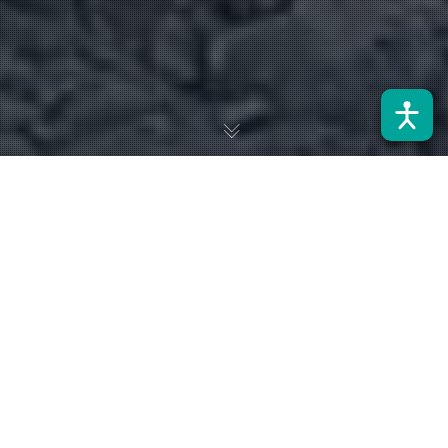
De acuerdo con el académico a cargo del proyecto, Dr. John
Kern, hasta el momento se ha logrado reducir los tiempos
de inactividad que se generan por problemas de visibilidad
del entorno.
Las reconocidas
máquinas pica-roca podrán contar con una
autonomía robotizada para 2026
. A través del proyecto IDeA
I+D ID21I10087, financiado por ANID,
académicos del
Departamento de Ingeniería Eléctrica (DIE) de la Universidad