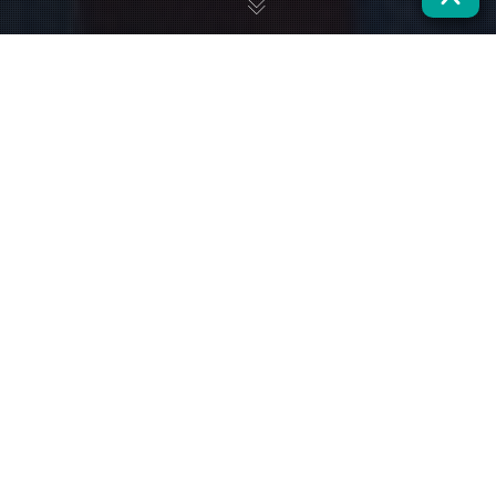
En el marco de un
convenio con el Biministerio de Energía e
Hidrocarburo de Bolivia, 25 profesoras y profesores bolivianos
pudieron capacitarse en electromovilidad en colaboración con
el Departamento de Ingeniería Eléctrica (DIE)
de la Universidad
de Santiago de Chile (Usach). La visita de los académicos del
departamento les permitió a las y los profesionales acceder a
clases teóricas y prácticas sobre esta innovadora tecnología.
En cooperación con
Sisercom
, empresa pionera en el
desarrollo de Ingeniería e Infraestructura de carga para
vehículos y buses eléctricos,
académicos del
Diplomado de
Electromovilidad
del DIE viajaron a Bolivia para expandir y