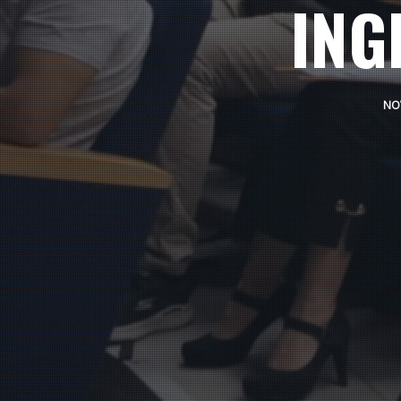
ING
NOV