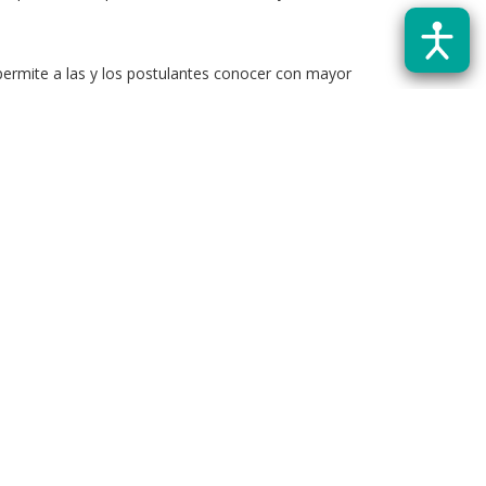
 permite a las y los postulantes conocer con mayor
 notado que los postulantes confunden los
ientos sobre una temática en particular. Por lo mismo,
có que, por otro lado, los programas académicos se
léctrica, un programa académico.
“El foco principal de
cimiento, por lo que se dedica más de un 70% de los
n y de poder comentar como ha sido mi experiencia
encia dentro del magister y la utilidad que actualmente
mportancia de divulgar el programa y los resultados
rollo (ANID) y los proyectos de investigación que han
, haz
click aquí
.