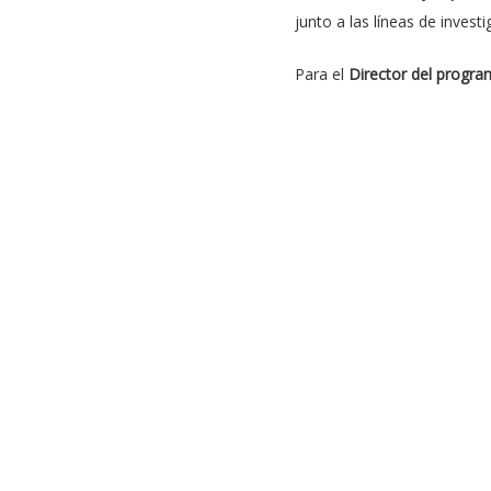
junto a las líneas de investi
Para el
Director del progra
profundidad el programa. 
magísteres profesionales c
estos programas suelen ten
enfocan a la investigación,
nuestro programa es realiza
créditos del programa a esta
“Como egresado del magiste
profesional aplicando los c
tiene en la industria de la 
alcanzados en cuanto a la a
impulsado los y las estudia
Para conocer más sobre el M